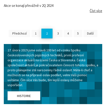
Akce se konají převážně v 2Q 2024
Číst více
Předchozí
1
2
3
4
5
Další
27. února 2019 jsme oslavili 100 let od vzniku Spolku
československých pojistných techniků, první profesní
organizace aktuárů na území Česka a Slovenska. Česká
společnost aktuárů je pokračovatelem činnosti tohoto spolku, a
proto plánujeme sté narozeniny řádně oslavit. Máte-li chuť a
možnosti se na přípravě oslav podílet, velmi Vaši pomoc
uvítáme. Čím více Vás bude, tím lepší oslavy můžeme
uspořádat.
HISTORIE