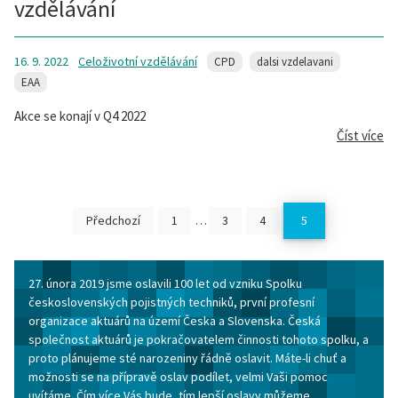
vzdělávání
16. 9. 2022
Celoživotní vzdělávání
CPD
dalsi vzdelavani
EAA
Akce se konají v Q4 2022
Číst více
Předchozí
1
…
3
4
5
27. února 2019 jsme oslavili 100 let od vzniku Spolku
československých pojistných techniků, první profesní
organizace aktuárů na území Česka a Slovenska. Česká
společnost aktuárů je pokračovatelem činnosti tohoto spolku, a
proto plánujeme sté narozeniny řádně oslavit. Máte-li chuť a
možnosti se na přípravě oslav podílet, velmi Vaši pomoc
uvítáme. Čím více Vás bude, tím lepší oslavy můžeme