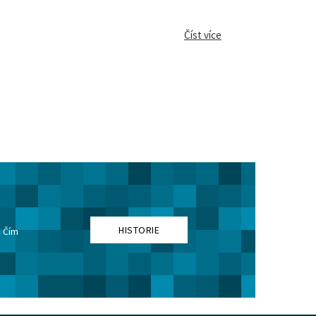
Číst více
HISTORIE
. Čím