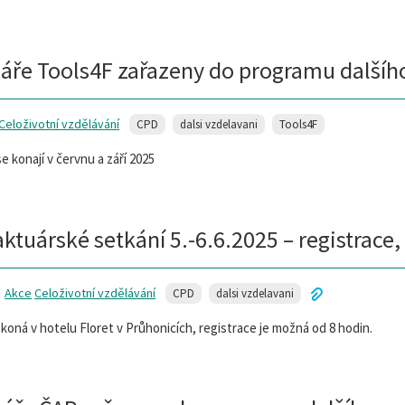
áře Tools4F zařazeny do programu dalšíh
Celoživotní vzdělávání
CPD
dalsi vzdelavani
Tools4F
e konají v červnu a září 2025
aktuárské setkání 5.-6.6.2025 – registrac
Akce
Celoživotní vzdělávání
CPD
dalsi vzdelavani
 koná v hotelu Floret v Průhonicích, registrace je možná od 8 hodin.