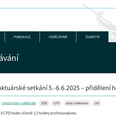
PUBLIKACE
VZDĚLÁVÁNÍ
ČLENSTVÍ
ávání
aktuárské setkání 5.-6.6.2025 – přidělení 
Celoživotní vzdělávání
2025
CPD
dalsi vzdelavani
JAS
10 CPD hodin včetně 1,5 hodiny profesionalismu