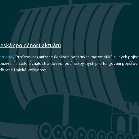
eská společnost aktuárů
ctuaria
/ Profesní organizace českých pojistných matematiků a jiných pojist
oužívání a sdílení znalostí a dovedností nezbytných pro fungování pojišťovnict
dborné i laické veřejnosti.