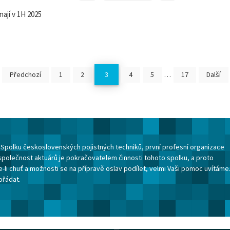
nají v 1H 2025
Předchozí
1
2
3
4
5
…
17
Další
ku Spolku československých pojistných techniků, první profesní organizace
společnost aktuárů je pokračovatelem činnosti tohoto spolku, a proto
-li chuť a možnosti se na přípravě oslav podílet, velmi Vaši pomoc uvítáme
ořádat.