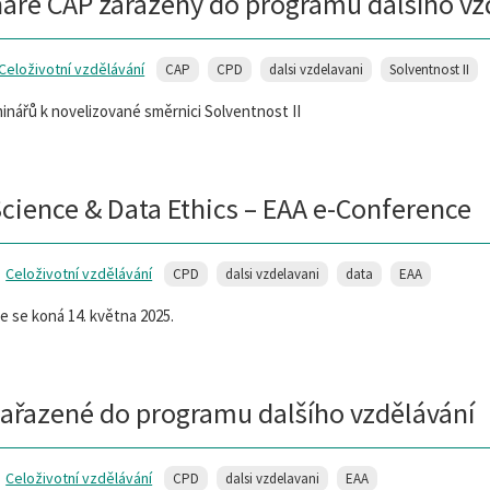
áře ČAP zařazeny do programu dalšího vz
Celoživotní vzdělávání
CAP
CPD
dalsi vzdelavani
Solventnost II
inářů k novelizované směrnici Solventnost II
cience & Data Ethics – EAA e-Conference
Celoživotní vzdělávání
CPD
dalsi vzdelavani
data
EAA
 se koná 14. května 2025.
zařazené do programu dalšího vzdělávání
Celoživotní vzdělávání
CPD
dalsi vzdelavani
EAA