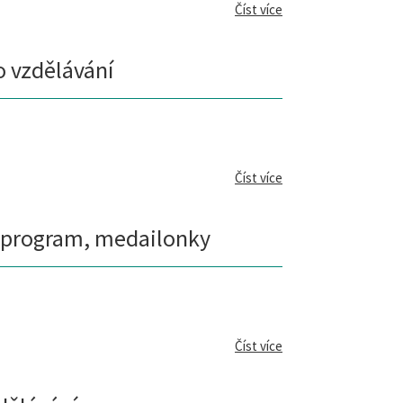
Číst více
o vzdělávání
Číst více
e, program, medailonky
Číst více