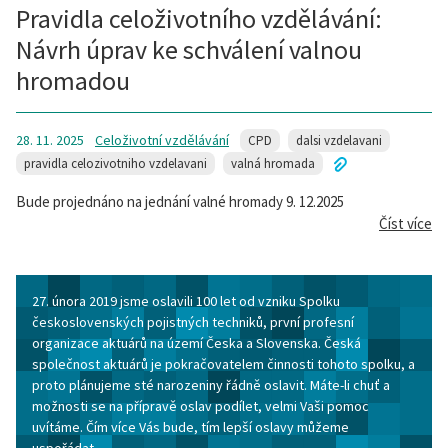
Pravidla celoživotního vzdělávání:
Návrh úprav ke schválení valnou
hromadou
28. 11. 2025
Celoživotní vzdělávání
CPD
dalsi vzdelavani
pravidla celozivotniho vzdelavani
valná hromada
Bude projednáno na jednání valné hromady 9. 12.2025
Číst více
27. února 2019 jsme oslavili 100 let od vzniku Spolku
československých pojistných techniků, první profesní
organizace aktuárů na území Česka a Slovenska. Česká
společnost aktuárů je pokračovatelem činnosti tohoto spolku, a
proto plánujeme sté narozeniny řádně oslavit. Máte-li chuť a
možnosti se na přípravě oslav podílet, velmi Vaši pomoc
uvítáme. Čím více Vás bude, tím lepší oslavy můžeme