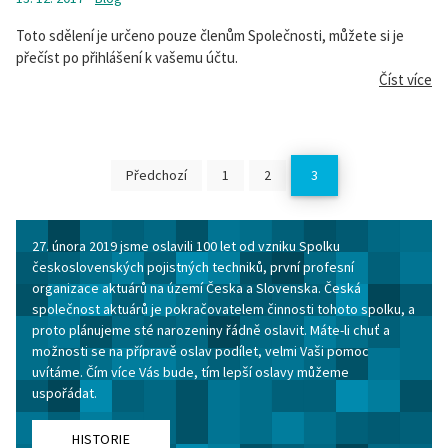
Toto sdělení je určeno pouze členům Společnosti, můžete si je
přečíst po přihlášení k vašemu účtu.
Číst více
Předchozí
1
2
3
27. února 2019 jsme oslavili 100 let od vzniku Spolku
československých pojistných techniků, první profesní
organizace aktuárů na území Česka a Slovenska. Česká
společnost aktuárů je pokračovatelem činnosti tohoto spolku, a
proto plánujeme sté narozeniny řádně oslavit. Máte-li chuť a
možnosti se na přípravě oslav podílet, velmi Vaši pomoc
uvítáme. Čím více Vás bude, tím lepší oslavy můžeme
uspořádat.
HISTORIE