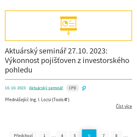
Aktuárský seminář 27.10. 2023:
Výkonnost pojišťoven z investorského
pohledu
10. 10. 2023
Aktuárský seminář
CPD
Přednášející: Ing. I. Lozsi (Tools4f)
Číst více
Předchozí
1
…
4
5
6
7
8
…