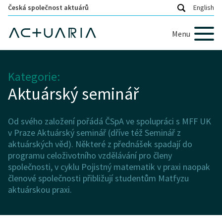
Česká společnost aktuárů
English
Menu
Kategorie:
Aktuárský seminář
Od svého založení pořádá ČSpA ve spolupráci s MFF UK
v Praze Aktuárský seminář (dříve též Seminář z
aktuárských věd). Některé z přednášek spadají do
programu celoživotního vzdělávání pro členy
společnosti, v cyklu Pojistný matematik v praxi naopak
členové společnosti přibližují studentům Matfyzu
aktuárskou praxi.