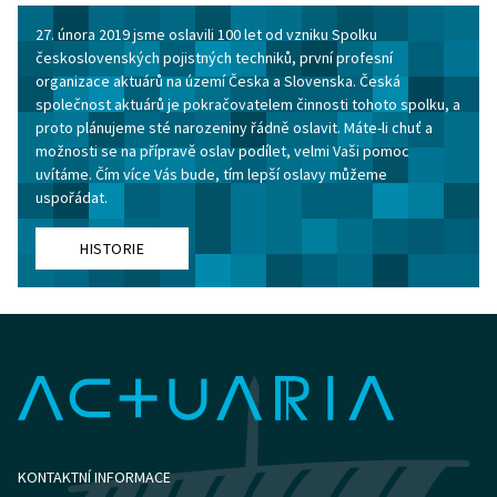
27. února 2019 jsme oslavili 100 let od vzniku Spolku
československých pojistných techniků, první profesní
organizace aktuárů na území Česka a Slovenska. Česká
společnost aktuárů je pokračovatelem činnosti tohoto spolku, a
proto plánujeme sté narozeniny řádně oslavit. Máte-li chuť a
možnosti se na přípravě oslav podílet, velmi Vaši pomoc
uvítáme. Čím více Vás bude, tím lepší oslavy můžeme
uspořádat.
HISTORIE
KONTAKTNÍ INFORMACE