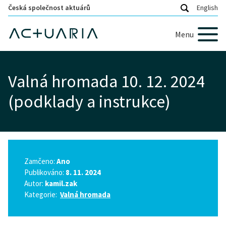
Česká společnost aktuárů
English
Menu
Valná hromada 10. 12. 2024
(podklady a instrukce)
Zamčeno:
Ano
Publikováno:
8. 11. 2024
Autor:
kamil.zak
Kategorie:
Valná hromada