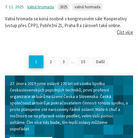
7. 11. 2025
Valná hromada
2025
valná hormada
Valná hromada se koná osobně v kongresovém sále Kooperativy
(vstup přes ČPP), Pobřežní 21, Praha 8 a zároveň také online.
Číst více
1
2
3
…
15
Další
27. února 2019 jsme oslavili 100 let od vzniku Spolku
československých pojistných techniků, první profesní
organizace aktuárů na území Česka a Slovenska. Česká
společnost aktuárů je pokračovatelem činnosti tohoto spolku, a
proto plánujeme sté narozeniny řádně oslavit. Máte-li chuť a
možnosti se na přípravě oslav podílet, velmi Vaši pomoc
uvítáme. Čím více Vás bude, tím lepší oslavy můžeme
uspořádat.