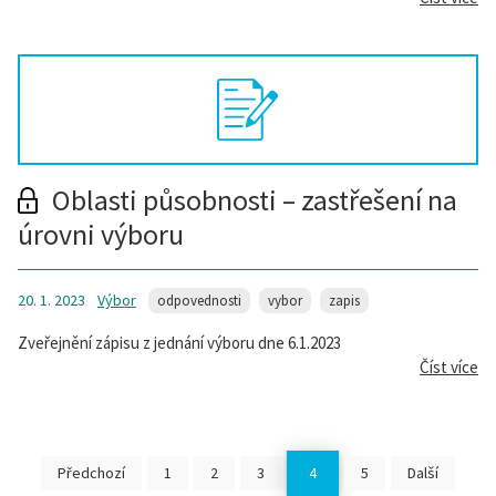
Oblasti působnosti – zastřešení na
úrovni výboru
20. 1. 2023
Výbor
odpovednosti
vybor
zapis
Zveřejnění zápisu z jednání výboru dne 6.1.2023
Číst více
Předchozí
1
2
3
4
5
Další