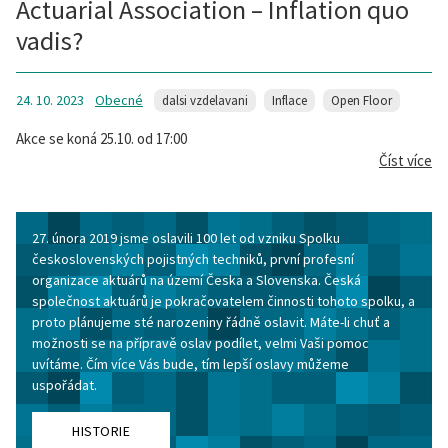
Actuarial Association – Inflation quo
vadis?
24. 10. 2023
Obecné
dalsi vzdelavani
Inflace
Open Floor
Akce se koná 25.10. od 17:00
Číst více
27. února 2019 jsme oslavili 100 let od vzniku Spolku
československých pojistných techniků, první profesní
organizace aktuárů na území Česka a Slovenska. Česká
společnost aktuárů je pokračovatelem činnosti tohoto spolku, a
proto plánujeme sté narozeniny řádně oslavit. Máte-li chuť a
možnosti se na přípravě oslav podílet, velmi Vaši pomoc
uvítáme. Čím více Vás bude, tím lepší oslavy můžeme
uspořádat.
HISTORIE