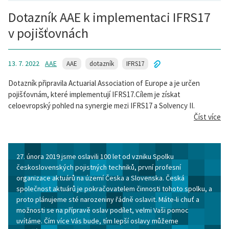
Dotazník AAE k implementaci IFRS17
v pojišťovnách
13. 7. 2022
AAE
AAE
dotazník
IFRS17
Dotazník připravila Actuarial Association of Europe a je určen
pojišťovnám, které implementují IFRS17.Cílem je získat
celoevropský pohled na synergie mezi IFRS17 a Solvency II.
Číst více
27. února 2019 jsme oslavili 100 let od vzniku Spolku
československých pojistných techniků, první profesní
organizace aktuárů na území Česka a Slovenska. Česká
společnost aktuárů je pokračovatelem činnosti tohoto spolku, a
proto plánujeme sté narozeniny řádně oslavit. Máte-li chuť a
možnosti se na přípravě oslav podílet, velmi Vaši pomoc
uvítáme. Čím více Vás bude, tím lepší oslavy můžeme