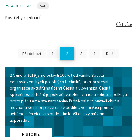
25. 4. 2025
AAE
AAE
Postřehy z jednání
Číst více
Předchozí
1
2
3
4
Další
27. února 2019 jsme oslavili 100 let od vzniku Spolku
československých pojistných techniků, první profesní
organizace aktuárů na území Česka a Slovenska. Česká
společnost aktuárů je pokračovatelem činnosti tohoto spolku, a
proto plánujeme sté narozeniny řádně oslavit. Máte-li chuť a
možnosti se na přípravě oslav podílet, velmi Vaši pomoc
uvítáme. Čím více Vás bude, tím lepší oslavy můžeme
uspořádat.
HISTORIE