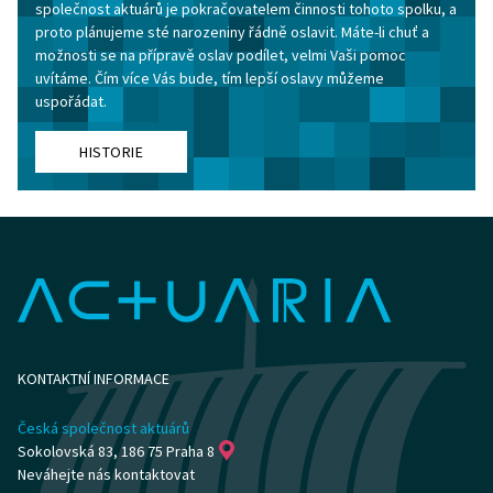
společnost aktuárů je pokračovatelem činnosti tohoto spolku, a
proto plánujeme sté narozeniny řádně oslavit. Máte-li chuť a
možnosti se na přípravě oslav podílet, velmi Vaši pomoc
uvítáme. Čím více Vás bude, tím lepší oslavy můžeme
uspořádat.
HISTORIE
KONTAKTNÍ INFORMACE
Česká společnost aktuárů
Sokolovská 83, 186 75 Praha 8
Neváhejte nás kontaktovat