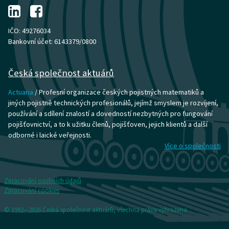
IČO: 49276034
Bankovní účet: 6143379/0800
Česká společnost aktuárů
Actuaria
/ Profesní organizace českých pojistných matematiků a
jiných pojistně technických profesionálů, jejímž smyslem je rozvíjení,
používání a sdílení znalostí a dovedností nezbytných pro fungování
pojišťovnictví, a to k užitku členů, pojišťoven, jejich klientů a další
odborné i laické veřejnosti.
Více o společnosti
Zpracování osobních údajů
Zpracování cookies
© 1992—2026 Česká společnost aktuárů, všechna práva vyhrazena