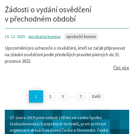
Žádosti o vydání osvědčení
v přechodném období
15. 12. 2025
Aprobační komise
aprobační komise
Upozornění pro uchazeče o osvědčení, kteří se začali připravovat
na získání osvědčení podle předešlých pravidel platných do 31.
prosince 2022.
Číst více
1
2
3
…
7
Další
27. února 2019 jsme oslavili 100 let od vzniku Spolku
československých pojistných techniků, první profesní
organizace aktuárů na území Česka a Slovenska. Česká