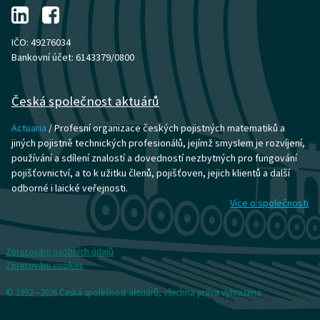
IČO: 49276034
Bankovní účet: 6143379/0800
Česká společnost aktuárů
Actuaria
/ Profesní organizace českých pojistných matematiků a
jiných pojistně technických profesionálů, jejímž smyslem je rozvíjení,
používání a sdílení znalostí a dovedností nezbytných pro fungování
pojišťovnictví, a to k užitku členů, pojišťoven, jejich klientů a další
odborné i laické veřejnosti.
Více o společnosti
Zpracování osobních údajů
Zpracování cookies
© 1992—2026 Česká společnost aktuárů, všechna práva vyhrazena