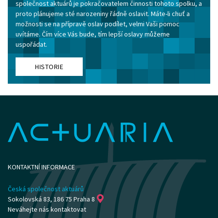
společnost aktuárů je pokračovatelem činnosti tohoto spolku, a
proto plánujeme sté narozeniny řádně oslavit. Máte-li chuť a
možnosti se na přípravě oslav podílet, velmi Vaši pomoc
uvítáme. Čím více Vás bude, tím lepší oslavy můžeme
uspořádat.
HISTORIE
KONTAKTNÍ INFORMACE
Česká společnost aktuárů
Sokolovská 83, 186 75 Praha 8
Neváhejte nás kontaktovat