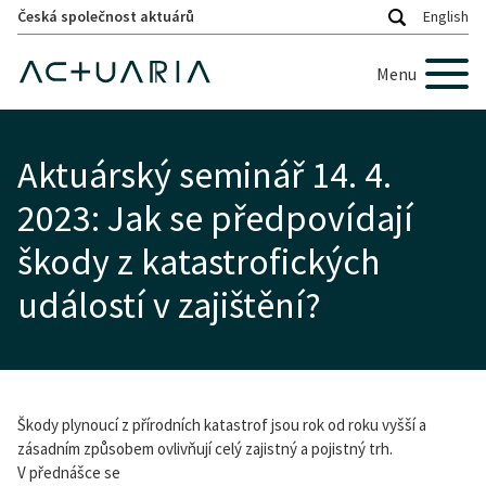
Česká společnost aktuárů
English
Menu
Aktuárský seminář 14. 4.
2023: Jak se předpovídají
škody z katastrofických
událostí v zajištění?
Škody plynoucí z přírodních katastrof jsou rok od roku vyšší a
zásadním způsobem ovlivňují celý zajistný a pojistný trh.
V přednášce se