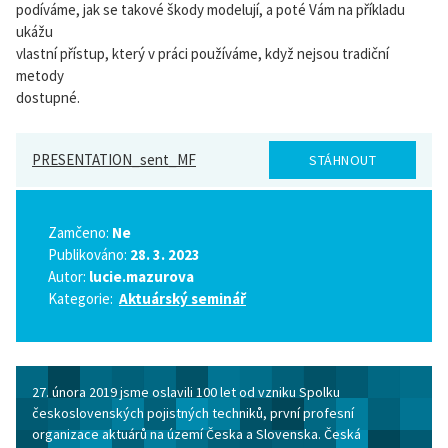
podíváme, jak se takové škody modelují, a poté Vám na příkladu
ukážu
vlastní přístup, který v práci používáme, když nejsou tradiční
metody
dostupné.
PRESENTATION_sent_MF
STÁHNOUT
Zamčeno:
Ne
Publikováno:
28. 3. 2023
Autor:
lucie.mazurova
Kategorie:
Aktuárský seminář
27. února 2019 jsme oslavili 100 let od vzniku Spolku
československých pojistných techniků, první profesní
organizace aktuárů na území Česka a Slovenska. Česká