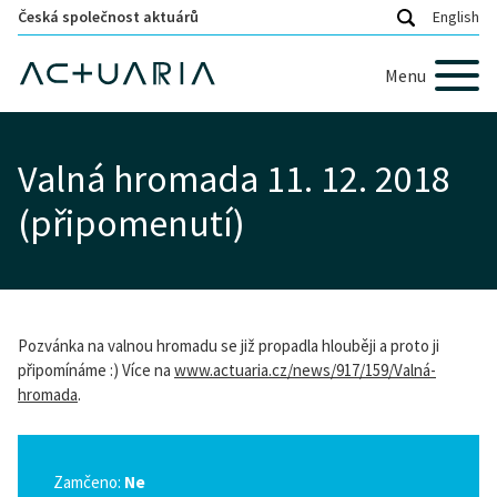
Česká společnost aktuárů
English
Menu
Valná hromada 11. 12. 2018
(připomenutí)
Pozvánka na valnou hromadu se již propadla hlouběji a proto ji
připomínáme :) Více na
www.actuaria.cz/news/917/159/Valná-
hromada
.
Zamčeno:
Ne