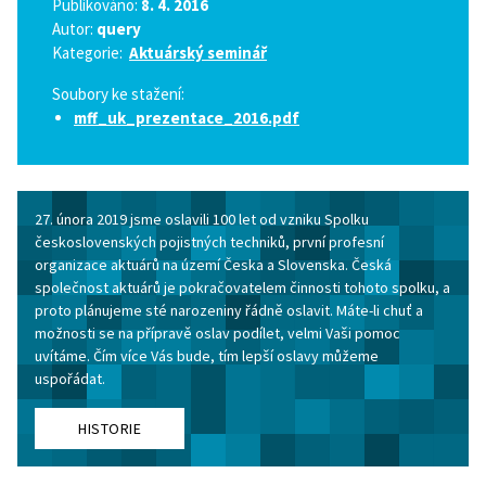
Publikováno:
8. 4. 2016
Autor:
query
Kategorie:
Aktuárský seminář
Soubory ke stažení:
mff_uk_prezentace_2016.pdf
27. února 2019 jsme oslavili 100 let od vzniku Spolku
československých pojistných techniků, první profesní
organizace aktuárů na území Česka a Slovenska. Česká
společnost aktuárů je pokračovatelem činnosti tohoto spolku, a
proto plánujeme sté narozeniny řádně oslavit. Máte-li chuť a
možnosti se na přípravě oslav podílet, velmi Vaši pomoc
uvítáme. Čím více Vás bude, tím lepší oslavy můžeme
uspořádat.
HISTORIE