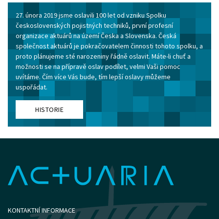
27. února 2019 jsme oslavili 100 let od vzniku Spolku
československých pojistných techniků, první profesní
organizace aktuárů na území Česka a Slovenska. Česká
společnost aktuárů je pokračovatelem činnosti tohoto spolku, a
proto plánujeme sté narozeniny řádně oslavit. Máte-li chuť a
možnosti se na přípravě oslav podílet, velmi Vaši pomoc
uvítáme. Čím více Vás bude, tím lepší oslavy můžeme
uspořádat.
HISTORIE
KONTAKTNÍ INFORMACE