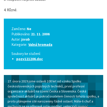
4. Různé.
Zamčeno:
Ne
Publikováno:
21. 11. 2006
Autor:
jsvab
Kategorie:
Valná hromada
Soubory ke stažení:
pozv121206.doc
27. února 2019 jsme oslavili 100 let od vzniku Spolku
československých pojistných techniků, první profesní
organizace aktuárů na území Česka a Slovenska. Česká
společnost aktuárů je pokračovatelem činnosti tohoto spolku, a
proto plánujeme sté narozeniny řádně oslavit. Máte-li chuť a
možnosti se na přípravě oslav podílet, velmi Vaši pomoc