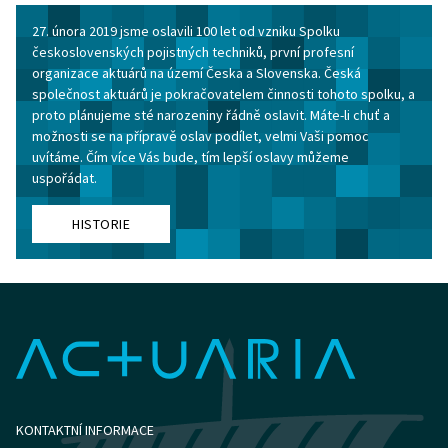
27. února 2019 jsme oslavili 100 let od vzniku Spolku
československých pojistných techniků, první profesní
organizace aktuárů na území Česka a Slovenska. Česká
společnost aktuárů je pokračovatelem činnosti tohoto spolku, a
proto plánujeme sté narozeniny řádně oslavit. Máte-li chuť a
možnosti se na přípravě oslav podílet, velmi Vaši pomoc
uvítáme. Čím více Vás bude, tím lepší oslavy můžeme
uspořádat.
HISTORIE
KONTAKTNÍ INFORMACE