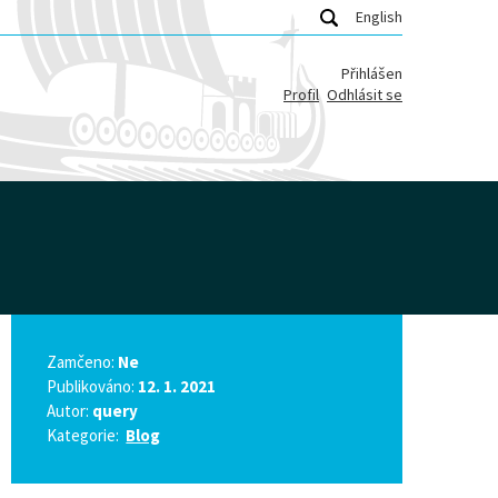
English
Přihlášen
Profil
Odhlásit se
Zamčeno:
Ne
Publikováno:
12. 1. 2021
Autor:
query
Kategorie:
Blog