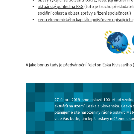
aktuárský pohled na ESG
(toto je trochu překladatels
sociální oblast a oblast správy a řízení společností)
cenu ekonomického kapitálu pojišťoven upisujících 
A jako bonus tady je
předvánoční fejeton
Eska Kivisaariho 
27. února 2019 jsme oslavili 100 let od vzni
aktuárů na území Česka a Slovenska. Česká 
plánujeme sté narozeniny řádně oslavit. Máte
více Vás bude, tím lepší oslavy můžeme usp