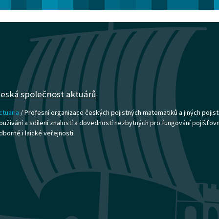
eská společnost aktuárů
ctuaria
/ Profesní organizace českých pojistných matematiků a jiných pojist
oužívání a sdílení znalostí a dovedností nezbytných pro fungování pojišťovnict
dborné i laické veřejnosti.