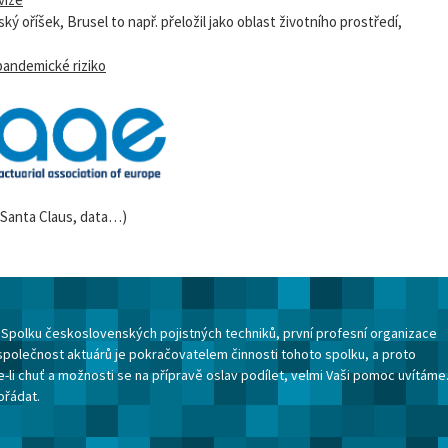
ký oříšek, Brusel to např. přeložil jako oblast životního prostředí,
pandemické riziko
(Santa Claus, data…)
ku Spolku československých pojistných techniků, první profesní organizace
společnost aktuárů je pokračovatelem činnosti tohoto spolku, a proto
-li chuť a možnosti se na přípravě oslav podílet, velmi Vaši pomoc uvítáme
ořádat.