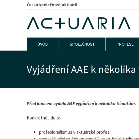
Česká společnost aktuárů
ÚVOD
SPOLEČNOST
PROFESE
Vyjádření AAE k několik
Před koncem vydala AAE vyjádření k několika tématům.
Konkrétně, jde o:
profesionalismus v aktuárské profesi
obavy týkající se Solventnosti 2, resp. její aktuální re