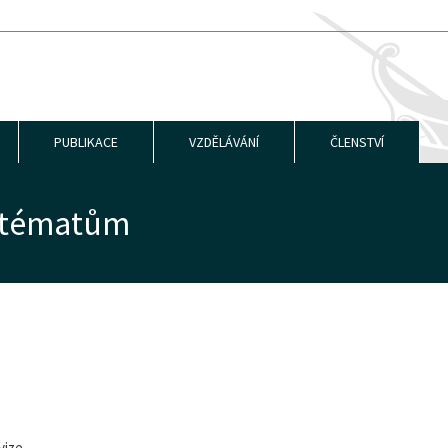
PUBLIKACE
VZDĚLÁVÁNÍ
ČLENSTVÍ
a tématům
vize