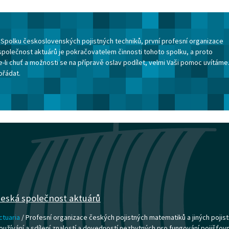
ku Spolku československých pojistných techniků, první profesní organizace
společnost aktuárů je pokračovatelem činnosti tohoto spolku, a proto
-li chuť a možnosti se na přípravě oslav podílet, velmi Vaši pomoc uvítáme
ořádat.
eská společnost aktuárů
ctuaria
/ Profesní organizace českých pojistných matematiků a jiných pojist
oužívání a sdílení znalostí a dovedností nezbytných pro fungování pojišťovnict