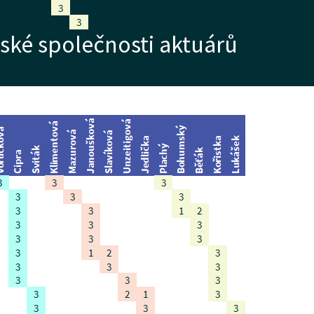
eské společnosti aktuárů