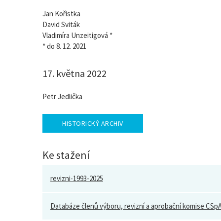
Jan Kořistka
David Sviták
Vladimíra Unzeitigová *
* do 8. 12. 2021
17. května 2022
Petr Jedlička
HISTORICKÝ ARCHIV
Ke stažení
revizni-1993-2025
Databáze členů výboru, revizní a aprobační komise CSp