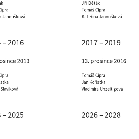
ák
Jiří Běťák
ipra
Tomáš Cipra
a Janoušková
Kateřina Janoušková
 – 2016
2017 – 2019
rosince 2013
13. prosince 2016
ipra
Tomáš Cipra
istka
Jan Kořistka
Slavíková
Vladimíra Unzeitigová
 – 2025
2026 – 2028