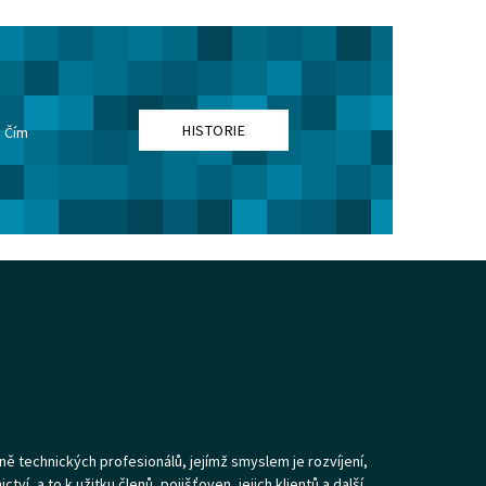
HISTORIE
. Čím
ně technických profesionálů, jejímž smyslem je rozvíjení,
ví, a to k užitku členů, pojišťoven, jejich klientů a další