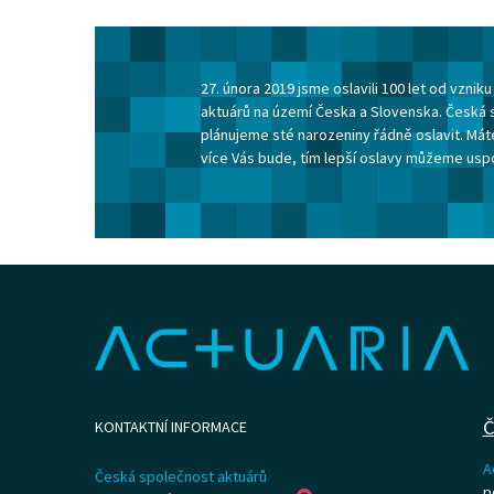
27. února 2019 jsme oslavili 100 let od vzni
aktuárů na území Česka a Slovenska. Česká 
plánujeme sté narozeniny řádně oslavit. Máte
více Vás bude, tím lepší oslavy můžeme usp
Č
KONTAKTNÍ INFORMACE
A
Česká společnost aktuárů
p