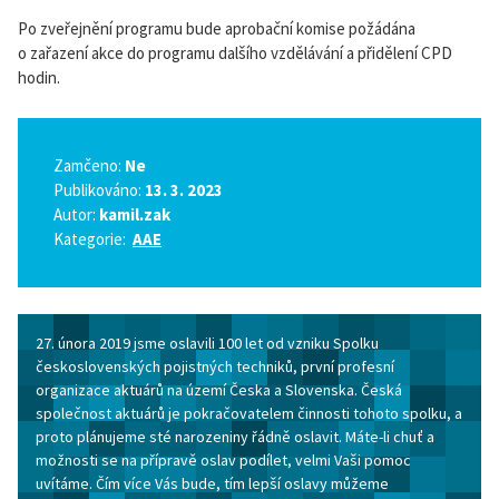
Po zveřejnění programu bude aprobační komise požádána
o zařazení akce do programu dalšího vzdělávání a přidělení CPD
hodin.
Zamčeno:
Ne
Publikováno:
13. 3. 2023
Autor:
kamil.zak
Kategorie:
AAE
27. února 2019 jsme oslavili 100 let od vzniku Spolku
československých pojistných techniků, první profesní
organizace aktuárů na území Česka a Slovenska. Česká
společnost aktuárů je pokračovatelem činnosti tohoto spolku, a
proto plánujeme sté narozeniny řádně oslavit. Máte-li chuť a
možnosti se na přípravě oslav podílet, velmi Vaši pomoc
uvítáme. Čím více Vás bude, tím lepší oslavy můžeme