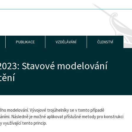
PUBLIKACE
VZDĚLÁVÁNÍ
ČLENSTVÍ
 2023: Stavové modelování
tění
ého modelování. Vývojové trojúhelníky se v tomto případě
áními. Následně je možné aplikovat příslušné metody pro konstrukci
využívající tento princip.