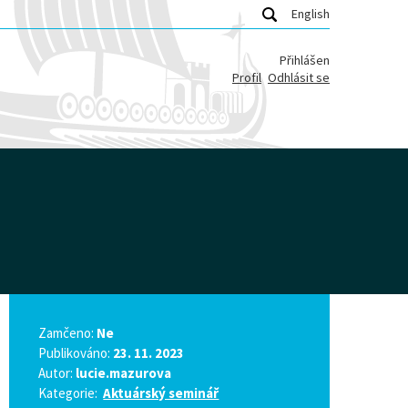
English
Přihlášen
Profil
Odhlásit se
Zamčeno:
Ne
Publikováno:
23. 11. 2023
Autor:
lucie.mazurova
Kategorie:
Aktuárský seminář