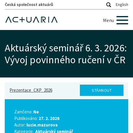
Česká společnost aktuárů
English
Menu
Aktuárský seminář 6. 3. 2026:
Vývoj povinného ručení v ČR
Prezentace_CKP_2026
STÁHNOUT
Zamčeno:
Ne
Publikováno:
27. 2. 2026
Autor:
lucie.mazurova
Kategorie:
Aktuárský seminář