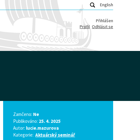
English
Přihlášen
Profil
Odhlásit se
Zamčeno:
Ne
Publikováno:
25. 4. 2025
Autor:
lucie.mazurova
Kategorie:
Aktuárský seminář