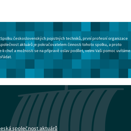
ku Spolku československých pojistných techniků, první profesní organizace
společnost aktuárů je pokračovatelem činnosti tohoto spolku, a proto
-li chuť a možnosti se na přípravě oslav podílet, velmi Vaši pomoc uvítáme
ořádat.
eská společnost aktuárů