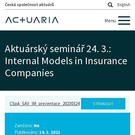
Česká společnost aktuárů
English
Menu
Aktuárský seminář 24. 3.:
Internal Models in Insurance
Companies
CSpA_SAV_IM_prezentace_20230324
STÁHNOUT
Zamčeno:
Ne
Publikováno:
14. 3. 2023