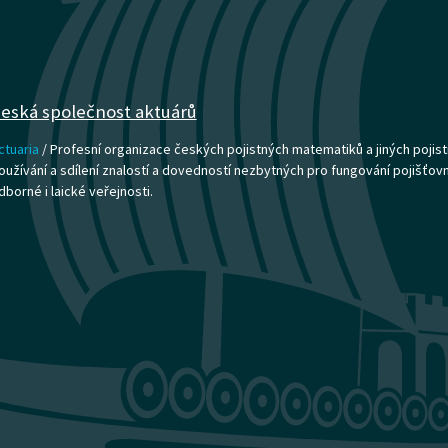
eská společnost aktuárů
ctuaria
/ Profesní organizace českých pojistných matematiků a jiných pojist
oužívání a sdílení znalostí a dovedností nezbytných pro fungování pojišťovnict
dborné i laické veřejnosti.