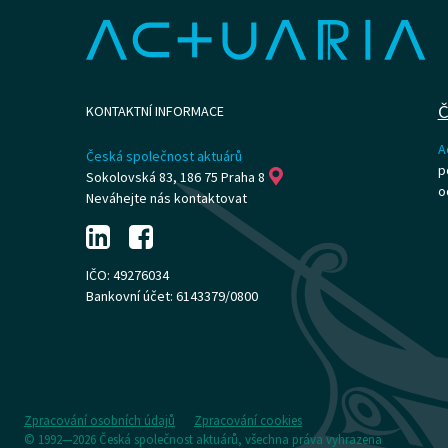
Č
KONTAKTNÍ INFORMACE
A
Česká společnost aktuárů
p
Sokolovská 83, 186 75 Praha 8
o
Neváhejte nás kontaktovat
IČO: 49276034
Bankovní účet: 6143379/0800
Zpracování osobních údajů
Zpracování cookies
© 1992—2026 Česká společnost aktuárů, všechna práva vyhrazena