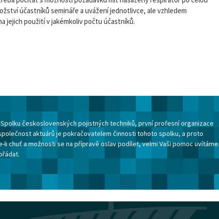
žství účastníků semináře a uvážení jednotlivce, ale vzhledem
jejich použití v jakémkoliv počtu účastníků.
ku Spolku československých pojistných techniků, první profesní organizace
společnost aktuárů je pokračovatelem činnosti tohoto spolku, a proto
-li chuť a možnosti se na přípravě oslav podílet, velmi Vaši pomoc uvítáme
ořádat.