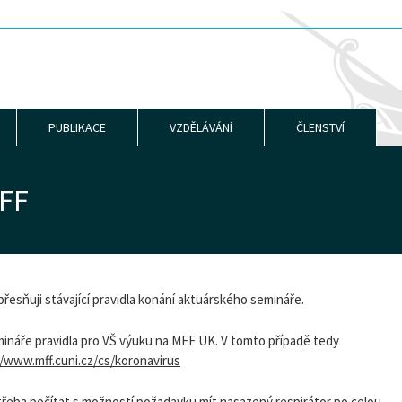
PUBLIKACE
VZDĚLÁVÁNÍ
ČLENSTVÍ
FF
přesňuji stávající pravidla konání aktuárského semináře.
mináře pravidla pro VŠ výuku na MFF UK. V tomto případě tedy
//www.mff.cuni.cz/cs/koronavirus
třeba počítat s možností požadavku mít nasazený respirátor po celou