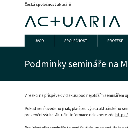
Česká společnost aktuárů
ÚVOD
SPOLEČNOST
PROFESE
Podmínky semináře na M
V reakci na příspěvek v diskusi pod nejbližším seminářem u
Pokud není uvedeno jinak, platí pro výuku aktuárského se
prezenční výuka. Aktuální informace naleznete zde
https:
Pro účastníky semináře to nyní fakticky znamená, že je po