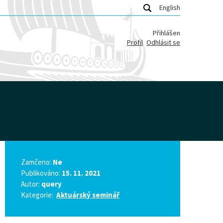
English
Přihlášen
Profil
Odhlásit se
Zamčeno:
Ne
Publikováno:
15. 11. 2021
Autor:
query
Kategorie:
Aktuárský seminář