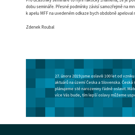
dobu semináře. Přesné podmínky závisí samozřejmě na mno
k apelu MFF na uvedeném odkaze bych obdobně apeloval na 
Zdenek Roubal
27. února 2019 jsme oslavili 100 let od vzni
aktuárů na území Česka a Slovenska. Česká 
plánujeme sté narozeniny řádně oslavit. Máte
více Vás bude, tím lepší oslavy můžeme usp