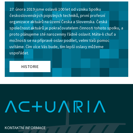
27. února 2019 jsme oslavili 100 let od vzniku Spolku
československých pojistných techniků, první profesní
organizace aktuárů na území Česka a Slovenska. Česká
společnost aktuárů je pokračovatelem činnosti tohoto spolku, a
proto plánujeme sté narozeniny řádně oslavit. Máte-li chuť a
možnosti se na přípravě oslav podílet, velmi Vaši pomoc
uvítáme. Čím více Vás bude, tím lepší oslavy můžeme
uspořádat.
HISTORIE
KONTAKTNÍ INFORMACE