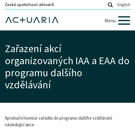
Česká společnost aktuárů
English
Menu
Zařazení akcí
organizovaných IAA a EAA do
programu dalšího
vzdělávání
Aprobační komise zařadila do programu dalšího vzdělávání
následující akce: