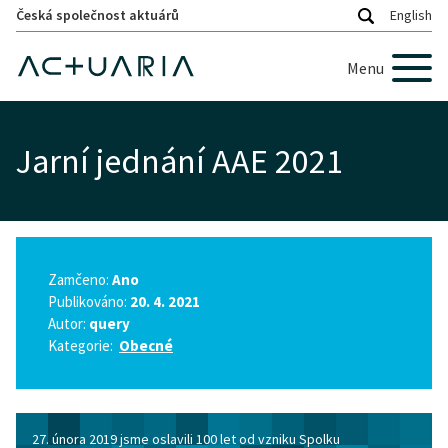
Česká společnost aktuárů
English
Menu
Jarní jednání AAE 2021
Zamčeno:
Ano
Publikováno:
20. 4. 2021
Autor:
query
Kategorie:
Obecné
27. února 2019 jsme oslavili 100 let od vzniku Spolku