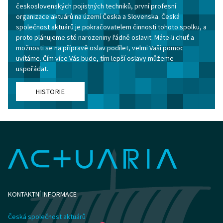
československých pojistných techniků, první profesní
organizace aktuárů na území Česka a Slovenska. Česká
společnost aktuárů je pokračovatelem činnosti tohoto spolku, a
proto plánujeme sté narozeniny řádně oslavit. Máte-li chuť a
možnosti se na přípravě oslav podílet, velmi Vaši pomoc
uvítáme. Čím více Vás bude, tím lepší oslavy můžeme
uspořádat.
HISTORIE
KONTAKTNÍ INFORMACE
Česká společnost aktuárů