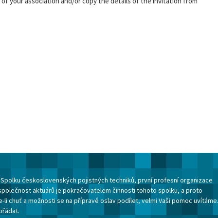
 of your association and/or copy the details of the invitation from
ku Spolku československých pojistných techniků, první profesní organizace
společnost aktuárů je pokračovatelem činnosti tohoto spolku, a proto
-li chuť a možnosti se na přípravě oslav podílet, velmi Vaši pomoc uvítáme
ořádat.