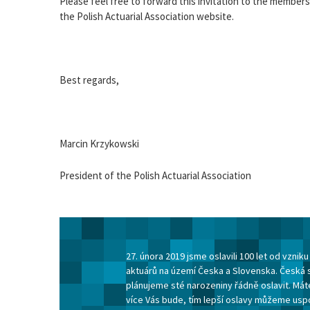
Please feel free to forward this invitation to the members
the Polish Actuarial Association website.
Best regards,
Marcin Krzykowski
President of the Polish Actuarial Association
27. února 2019 jsme oslavili 100 let od vzni
aktuárů na území Česka a Slovenska. Česká 
plánujeme sté narozeniny řádně oslavit. Máte
více Vás bude, tím lepší oslavy můžeme usp