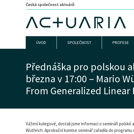
Česká společnost aktuárů
ÚVOD
SPOLEČNOST
PROFESE
Přednáška pro polskou ak
března v 17:00 – Mario Wü
From Generalized Linear
Vážení kolegové, dostali jsme informaci o semináři polské
Wüthrich. Aprobační komise seminář zařadila do programu d