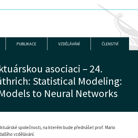
PUBLIKACE
VZDĚLÁVÁNÍ
ČLENSTVÍ
tuárskou asociaci – 24.
thrich: Statistical Modeling:
 Models to Neural Networks
 aktuárské společnosti, na kterém bude přednášet prof. Mario
alšího vzdělávání.