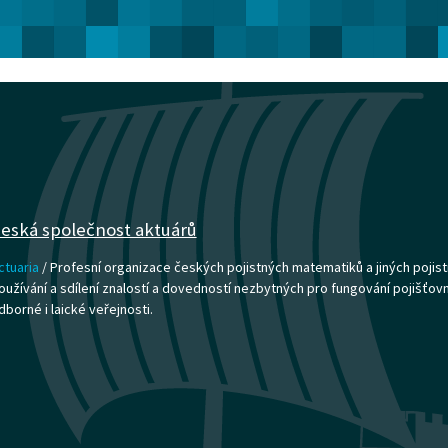
eská společnost aktuárů
ctuaria
/ Profesní organizace českých pojistných matematiků a jiných pojist
oužívání a sdílení znalostí a dovedností nezbytných pro fungování pojišťovnict
dborné i laické veřejnosti.