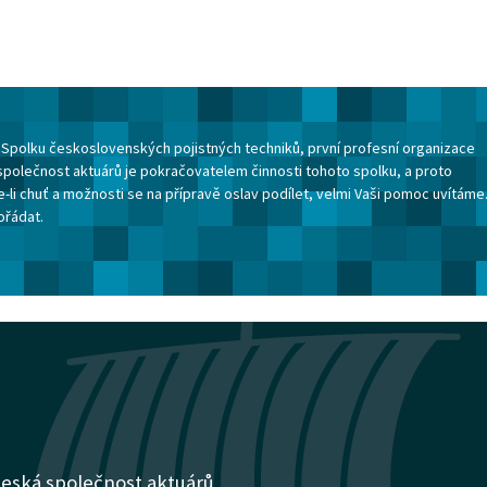
ku Spolku československých pojistných techniků, první profesní organizace
společnost aktuárů je pokračovatelem činnosti tohoto spolku, a proto
-li chuť a možnosti se na přípravě oslav podílet, velmi Vaši pomoc uvítáme
ořádat.
eská společnost aktuárů