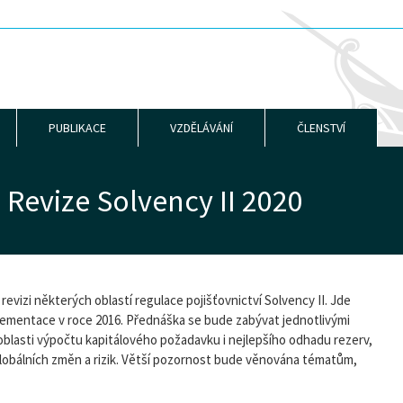
PUBLIKACE
VZDĚLÁVÁNÍ
ČLENSTVÍ
 Revize Solvency II 2020
vizi některých oblastí regulace pojišťovnictví Solvency II. Jde
mplementace v roce 2016. Přednáška se bude zabývat jednotlivými
blasti výpočtu kapitálového požadavku i nejlepšího odhadu rezerv,
globálních změn a rizik. Větší pozornost bude věnována tématům,