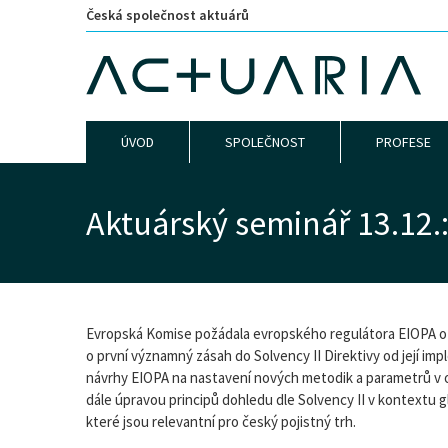
Česká společnost aktuárů
ÚVOD
SPOLEČNOST
PROFESE
Aktuárský seminář 13.12.:
Evropská Komise požádala evropského regulátora EIOPA o re
o první významný zásah do Solvency II Direktivy od její i
návrhy EIOPA na nastavení nových metodik a parametrů v o
dále úpravou principů dohledu dle Solvency II v kontextu 
které jsou relevantní pro český pojistný trh.