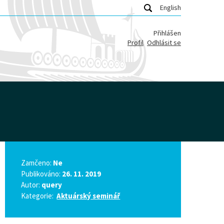
English
Přihlášen
Profil
Odhlásit se
Zamčeno:
Ne
Publikováno:
26. 11. 2019
Autor:
query
Kategorie:
Aktuárský seminář