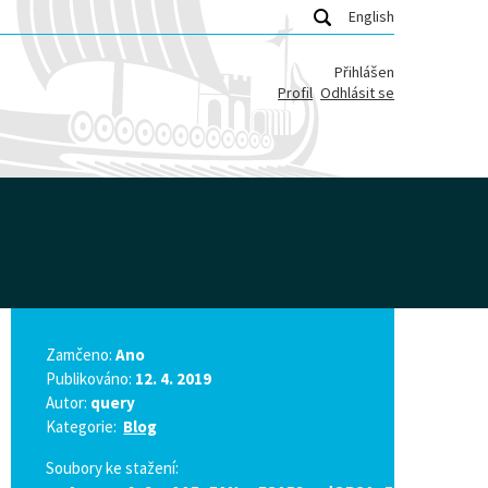
English
Přihlášen
Profil
Odhlásit se
Zamčeno:
Ano
Publikováno:
12. 4. 2019
Autor:
query
Kategorie:
Blog
Soubory ke stažení: