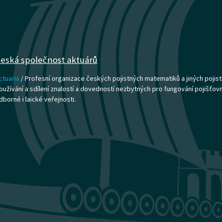
eská společnost aktuárů
ctuaria
/ Profesní organizace českých pojistných matematiků a jiných pojist
oužívání a sdílení znalostí a dovedností nezbytných pro fungování pojišťovnict
dborné i laické veřejnosti.