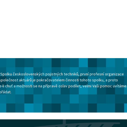
ku Spolku československých pojistných techniků, první profesní organizace
společnost aktuárů je pokračovatelem činnosti tohoto spolku, a proto
-li chuť a možnosti se na přípravě oslav podílet, velmi Vaši pomoc uvítáme
ořádat.