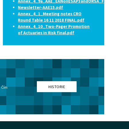
Annex_4_9a_AAE_EANonESAP3andORSA_FinalDraftForA
Newsletter-AAE15.pdf
Annex_4_1_Meeting notes CRO
Round Table 16 11 2018 FINAL.pdf
Annex_4_10_Two-Pager Promotion
of Actuaries in Risk final.pdf
HISTORIE
. Čím