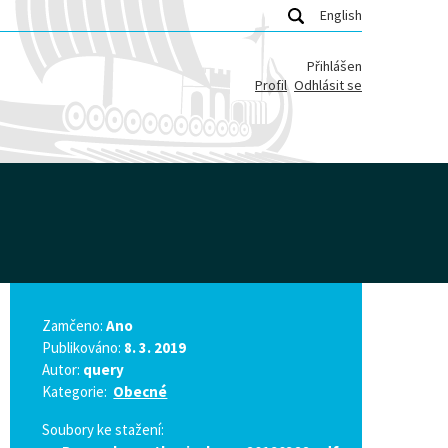
English
Přihlášen
Profil
Odhlásit se
Zamčeno:
Ano
Publikováno:
8. 3. 2019
Autor:
query
Kategorie:
Obecné
Soubory ke stažení: