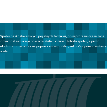
ku Spolku československých pojistných techniků, první profesní organizace
společnost aktuárů je pokračovatelem činnosti tohoto spolku, a proto
-li chuť a možnosti se na přípravě oslav podílet, velmi Vaši pomoc uvítáme
ořádat.