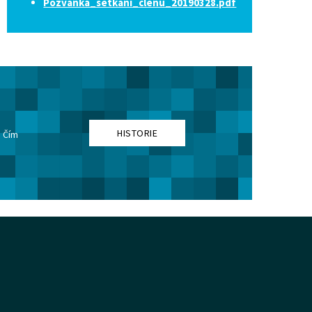
Pozvanka_setkani_clenu_20190328.pdf
HISTORIE
. Čím