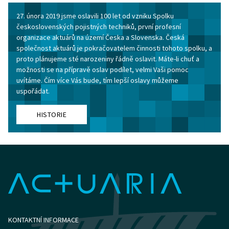
27. února 2019 jsme oslavili 100 let od vzniku Spolku
československých pojistných techniků, první profesní
organizace aktuárů na území Česka a Slovenska. Česká
společnost aktuárů je pokračovatelem činnosti tohoto spolku, a
proto plánujeme sté narozeniny řádně oslavit. Máte-li chuť a
možnosti se na přípravě oslav podílet, velmi Vaši pomoc
uvítáme. Čím více Vás bude, tím lepší oslavy můžeme
uspořádat.
HISTORIE
KONTAKTNÍ INFORMACE