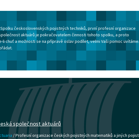
ku Spolku československých pojistných techniků, první profesní organizace
společnost aktuárů je pokračovatelem činnosti tohoto spolku, a proto
-li chuť a možnosti se na přípravě oslav podílet, velmi Vaši pomoc uvítáme
ořádat.
eská společnost aktuárů
ctuaria
/ Profesní organizace českých pojistných matematiků a jiných pojist