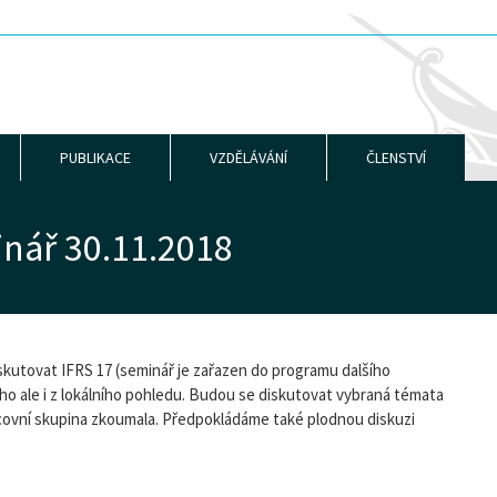
PUBLIKACE
VZDĚLÁVÁNÍ
ČLENSTVÍ
nář 30.11.2018
skutovat IFRS 17 (seminář je zařazen do programu dalšího
álního ale i z lokálního pohledu. Budou se diskutovat vybraná témata
racovní skupina zkoumala. Předpokládáme také plodnou diskuzi