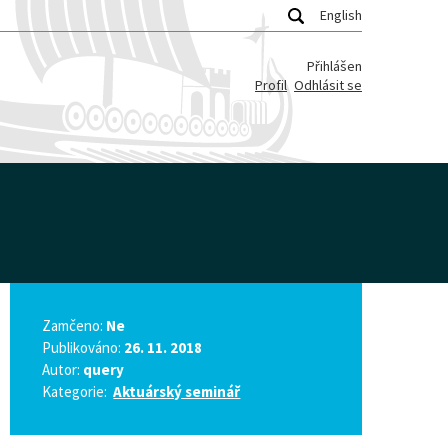
English
Přihlášen
Profil
Odhlásit se
Zamčeno:
Ne
Publikováno:
26. 11. 2018
Autor:
query
Kategorie:
Aktuárský seminář