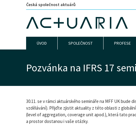
Česká společnost aktuárů
ÚVOD
SPOLEČNOST
PROFESE
Pozvánka na IFRS 17 semi
30.11. se v rámci aktuárského semináře na MFF UK bude di
vzdělávání). Přijďte zjistit aktuality z této oblasti z glob
(level of aggregation, coverage unit apod.), která tato p
a prostor dostanou i vaše otázky.