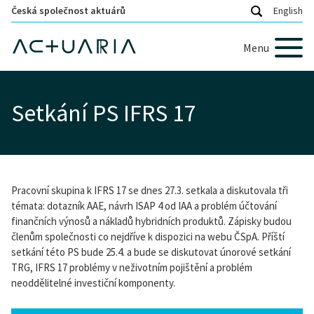
Česká společnost aktuárů
English
Menu
Setkání PS IFRS 17
Pracovní skupina k IFRS 17 se dnes 27.3. setkala a diskutovala tři
témata: dotazník AAE, návrh ISAP 4 od IAA a problém účtování
finančních výnosů a nákladů hybridních produktů. Zápisky budou
členům společnosti co nejdříve k dispozici na webu ČSpA. Příští
setkání této PS bude 25.4. a bude se diskutovat únorové setkání
TRG, IFRS 17 problémy v neživotním pojištění a problém
neoddělitelné investiční komponenty.