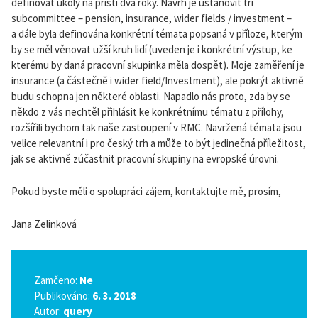
definovat úkoly na příští dva roky. Návrh je ustanovit tři
subcommittee – pension, insurance, wider fields / investment –
a dále byla definována konkrétní témata popsaná v příloze, kterým
by se měl věnovat užší kruh lidí (uveden je i konkrétní výstup, ke
kterému by daná pracovní skupinka měla dospět). Moje zaměření je
insurance (a částečně i wider field/Investment), ale pokrýt aktivně
budu schopna jen některé oblasti. Napadlo nás proto, zda by se
někdo z vás nechtěl přihlásit ke konkrétnímu tématu z přílohy,
rozšířili bychom tak naše zastoupení v RMC. Navržená témata jsou
velice relevantní i pro český trh a může to být jedinečná příležitost,
jak se aktivně zúčastnit pracovní skupiny na evropské úrovni.
Pokud byste měli o spolupráci zájem, kontaktujte mě, prosím,
Jana Zelinková
Zamčeno:
Ne
Publikováno:
6. 3. 2018
Autor:
query