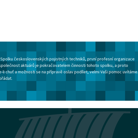
ku Spolku československých pojistných techniků, první profesní organizace
společnost aktuárů je pokračovatelem činnosti tohoto spolku, a proto
-li chuť a možnosti se na přípravě oslav podílet, velmi Vaši pomoc uvítáme
ořádat.