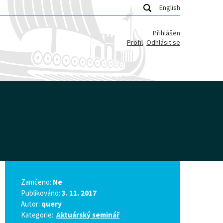
English
Přihlášen
Profil
Odhlásit se
Zamčeno:
Ne
Publikováno:
3. 11. 2017
Autor:
query
Kategorie:
Aktuárský seminář