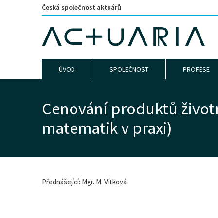
Česká společnost aktuárů
ÚVOD
SPOLEČNOST
PROFESE
Cenování produktů životní
matematik v praxi)
Přednášející: Mgr. M. Vítková