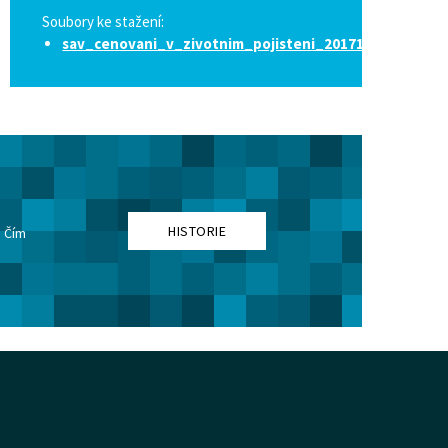
Soubory ke stažení:
sav_cenovani_v_zivotnim_pojisteni_20171103.pdf
HISTORIE
. Čím