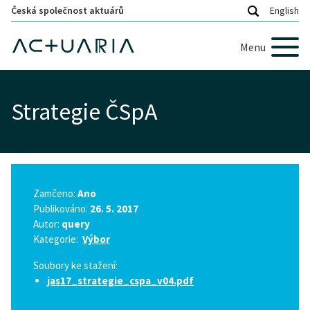
Česká společnost aktuárů
English
Menu
Strategie ČSpA
Zamčeno:
Ano
Publikováno:
26. 5. 2017
Autor:
query
Kategorie:
Výbor
Soubory ke stažení:
jas17_strategie_cspa_v04.pdf