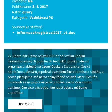
Zamčeno:
Ne
Publikováno:
5. 4. 2017
Autor:
query
Kategorie:
Vzdělávací PS
Soubory ke stažení:
informacekregistraci2017_v1.doc
27. února 2019 jsme oslavili 100 let od vzniku Spolku
československých pojistných techniků, první profesní
organizace aktuárů na území Česka a Slovenska. Česká
společnost aktuárů je pokračovatelem činnosti tohoto spolku, a
proto plánujeme sté narozeniny řádně oslavit. Máte-li chuť a
možnosti se na přípravě oslav podílet, velmi Vaši pomoc
uvítáme. Čím více Vás bude, tím lepší oslavy můžeme
uspořádat.
HISTORIE