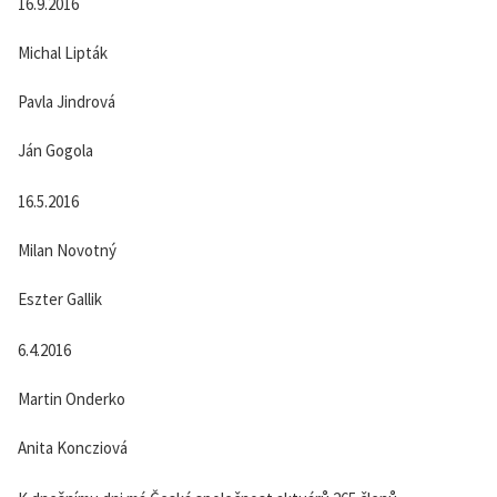
16.9.2016
Michal Lipták
Pavla Jindrová
Ján Gogola
16.5.2016
Milan Novotný
Eszter Gallik
6.4.2016
Martin Onderko
Anita Koncziová