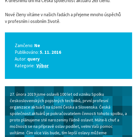
K dnešnímu dni má Česká společnost aktuárů 265 členů.
Nové členy vítáme v našich řadách a přejeme mnoho úspěchů
v profesním i osobním životě.
Zamčeno:
Ne
Publikováno:
5. 11. 2016
Autor:
query
Kategorie:
Výbor
27. února 2019 jsme oslavili 100 let od vzniku Spolku
československých pojistných techniků, první profesní
organizace aktuárů na území Česka a Slovenska. Česká
společnost aktuárů je pokračovatelem činnosti tohoto spolku, a
proto plánujeme sté narozeniny řádně oslavit. Máte-li chuť a
možnosti se na přípravě oslav podílet, velmi Vaši pomoc
uvítáme. Čím více Vás bude, tím lepší oslavy můžeme