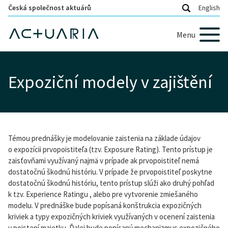
Česká společnost aktuárů
English
Menu
Expoziční modely v zajištění
Témou prednášky je modelovanie zaistenia na základe údajov
o expozícii prvopoistiteľa (tzv. Exposure Rating). Tento prístup je
zaisťovňami využívaný najmä v prípade ak prvopoistiteľ nemá
dostatočnú škodnú históriu. V prípade že prvopoistiteľ poskytne
dostatočnú škodnú históriu, tento prístup slúži ako druhý pohľad
k tzv. Experience Ratingu , alebo pre vytvorenie zmiešaného
modelu. V prednáške bude popísaná konštrukcia expozičných
kriviek a typy expozičných kriviek využívaných v ocenení zaistenia
v poistení majetku. Ďalej bude popísaný mechanizmus expozičného