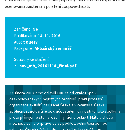
oceňovania zaistenia v poistení zodpovednosti.
Zamčeno:
Ne
Publikováno:
18. 11. 2016
Autor:
query
Kategorie:
Aktuárský seminář
Soubory ke stažení:
sav_mb_20161118_final.pdf
27. února 2019 jsme oslavili 100 let od vzniku Spolku
československých pojistných techniků, první profesní
organizace aktuárů na území Česka a Slovenska. Česká
společnost aktuárů je pokračovatelem činnosti tohoto spolku, a
proto plánujeme sté narozeniny řádně oslavit. Máte-li chuť a
možnosti se na přípravě oslav podílet, velmi Vaši pomoc
uvítáme. Čím více Vás bude, tím lepší oslavy můžeme