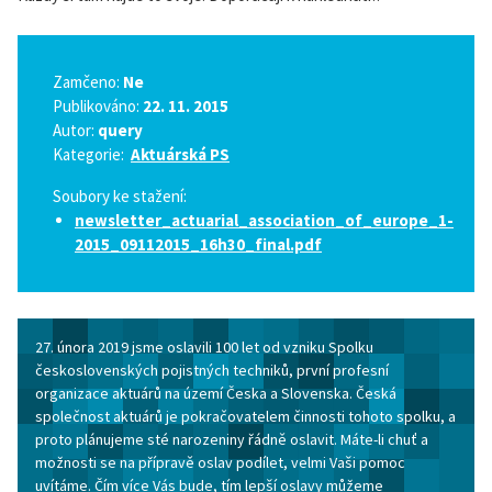
Zamčeno:
Ne
Publikováno:
22. 11. 2015
Autor:
query
Kategorie:
Aktuárská PS
Soubory ke stažení:
newsletter_actuarial_association_of_europe_1-
2015_09112015_16h30_final.pdf
27. února 2019 jsme oslavili 100 let od vzniku Spolku
československých pojistných techniků, první profesní
organizace aktuárů na území Česka a Slovenska. Česká
společnost aktuárů je pokračovatelem činnosti tohoto spolku, a
proto plánujeme sté narozeniny řádně oslavit. Máte-li chuť a
možnosti se na přípravě oslav podílet, velmi Vaši pomoc
uvítáme. Čím více Vás bude, tím lepší oslavy můžeme