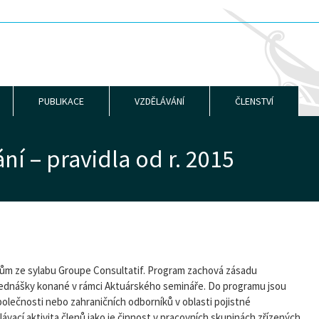
PUBLIKACE
VZDĚLÁVÁNÍ
ČLENSTVÍ
í – pravidla od r. 2015
ům ze sylabu Groupe Consultatif. Program zachová zásadu
řednášky konané v rámci Aktuárského semináře. Do programu jsou
polečnosti nebo zahraničních odborníků v oblasti pojistné
ávací aktivita členů jako je činnost v pracovních skupinách zřízených