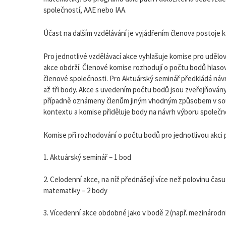
společností, AAE nebo IAA.
Účast na dalším vzdělávání je vyjádřením členova postoje k
Pro jednotlivé vzdělávací akce vyhlašuje komise pro udělo
akce obdrží. Členové komise rozhodují o počtu bodů hlasov
členové společnosti. Pro Aktuárský seminář předkládá návr
až tři body. Akce s uvedením počtu bodů jsou zveřejňován
případně oznámeny členům jiným vhodným způsobem v soula
kontextu a komise přiděluje body na návrh výboru společno
Komise při rozhodování o počtu bodů pro jednotlivou akci
1. Aktuárský seminář – 1 bod
2. Celodenní akce, na níž přednášejí více než polovinu času
matematiky – 2 body
3. Vícedenní akce obdobné jako v bodě 2 (např. mezinárodn