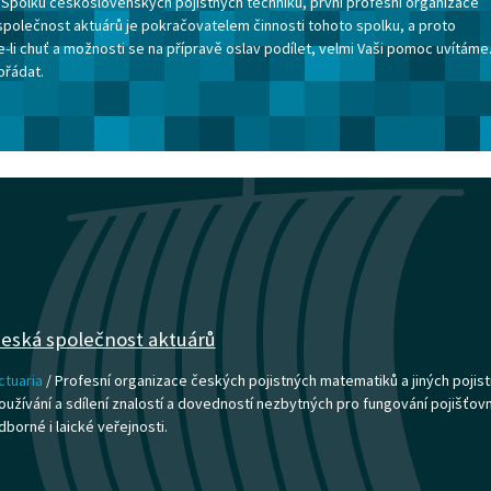
ku Spolku československých pojistných techniků, první profesní organizace
společnost aktuárů je pokračovatelem činnosti tohoto spolku, a proto
-li chuť a možnosti se na přípravě oslav podílet, velmi Vaši pomoc uvítáme
ořádat.
eská společnost aktuárů
ctuaria
/ Profesní organizace českých pojistných matematiků a jiných pojist
oužívání a sdílení znalostí a dovedností nezbytných pro fungování pojišťovnict
dborné i laické veřejnosti.