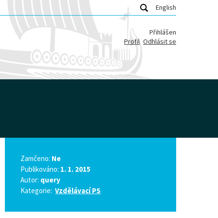
English
Přihlášen
Profil
Odhlásit se
Zamčeno:
Ne
Publikováno:
1. 1. 2015
Autor:
query
Kategorie:
Vzdělávací PS