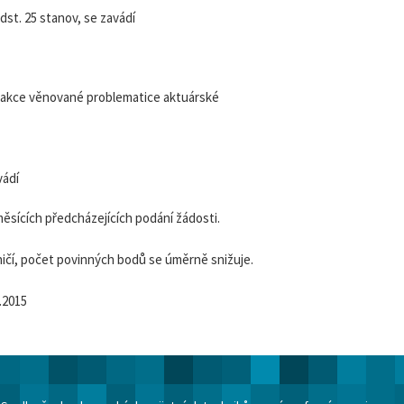
dst. 25 stanov, se zavádí
za akce věnované problematice aktuárské
vádí
měsících předcházejících podání žádosti.
ičí, počet povinných bodů se úměrně snižuje.
.2015