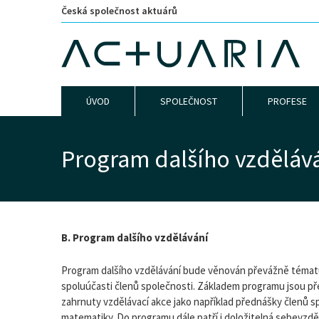
Česká společnost aktuárů
ÚVOD
SPOLEČNOST
PROFESE
Program dalšího vzděláván
B. Program dalšího vzdělávání
Program dalšího vzdělávání bude věnován převážně témat
spoluúčasti členů společnosti. Základem programu jsou p
zahrnuty vzdělávací akce jako například přednášky členů s
matematiky. Do programu dále patří i doložitelná sebevzděl