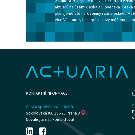
27. února 2019 jsme oslavili 100 let od vzni
aktuárů na území Česka a Slovenska. Česká 
plánujeme sté narozeniny řádně oslavit. Máte
více Vás bude, tím lepší oslavy můžeme usp
Č
KONTAKTNÍ INFORMACE
A
Česká společnost aktuárů
p
Sokolovská 83, 186 75 Praha 8
o
Neváhejte nás kontaktovat