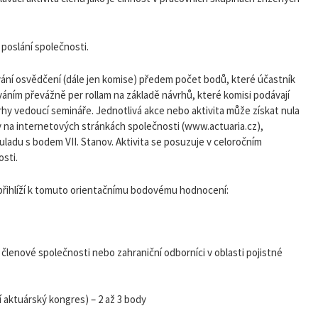
 poslání společnosti.
vání osvědčení (dále jen komise) předem počet bodů, které účastník
áním převážně per rollam na základě návrhů, které komisi podávají
hy vedoucí semináře. Jednotlivá akce nebo aktivita může získat nula
y na internetových stránkách společnosti (www.actuaria.cz),
du s bodem VII. Stanov. Aktivita se posuzuje v celoročním
sti.
 přihlíží k tomuto orientačnímu bodovému hodnocení:
 členové společnosti nebo zahraniční odborníci v oblasti pojistné
í aktuárský kongres) – 2 až 3 body