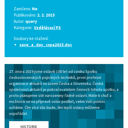
Zamčeno:
Ne
Publikováno:
2. 2. 2015
Autor:
query
Kategorie:
Vzdělávací PS
Soubory ke stažení:
save_a_day_cspa2015.doc
27. února 2019 jsme oslavili 100 let od vzniku Spolku
československých pojistných techniků, první profesní
organizace aktuárů na území Česka a Slovenska. Česká
společnost aktuárů je pokračovatelem činnosti tohoto spolku, a
proto plánujeme sté narozeniny řádně oslavit. Máte-li chuť a
možnosti se na přípravě oslav podílet, velmi Vaši pomoc
uvítáme. Čím více Vás bude, tím lepší oslavy můžeme
uspořádat.
HISTORIE