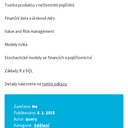
Tvorba produktu v neživotním pojištění
Finanční data a úrokové míry
Value and Risk management
Modely rizika
Stochastické modely ve financích a pojišťovnictví
Základy R a SQL
Detaily naleznete na
tomto odkazu
Zamčeno:
Ne
Publikováno:
8. 1. 2015
Autor:
query
Kategorie:
Sdělení