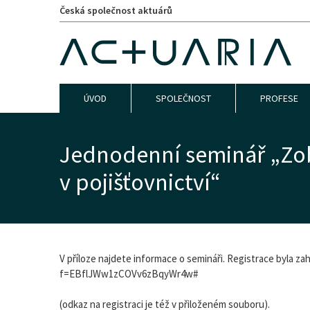
Česká společnost aktuárů
ÚVOD
SPOLEČNOST
PROFESE
Jednodenní seminář „Zo
v pojišťovnictví“
V příloze najdete informace o semináři. Registrace byla z
f=EBflJWw1zCOVv6zBqyWr4w#
(odkaz na registraci je též v přiloženém souboru).