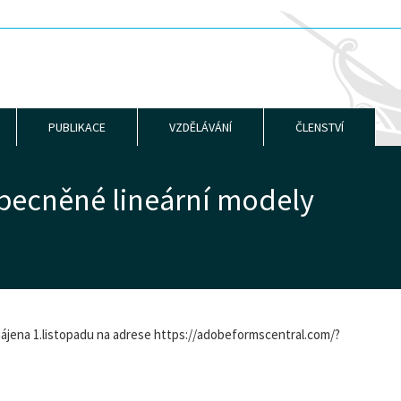
PUBLIKACE
VZDĚLÁVÁNÍ
ČLENSTVÍ
becněné lineární modely
ahájena 1.listopadu na adrese https://adobeformscentral.com/?