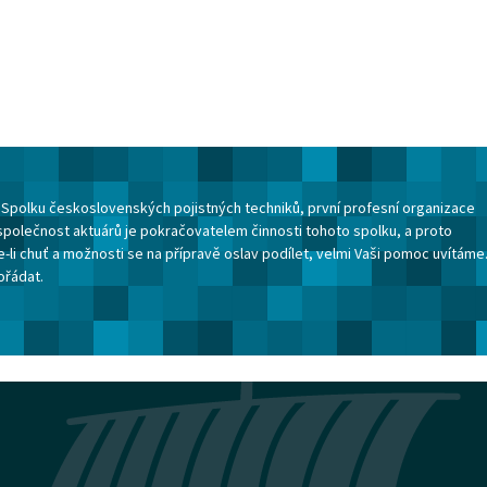
ku Spolku československých pojistných techniků, první profesní organizace
společnost aktuárů je pokračovatelem činnosti tohoto spolku, a proto
-li chuť a možnosti se na přípravě oslav podílet, velmi Vaši pomoc uvítáme
ořádat.