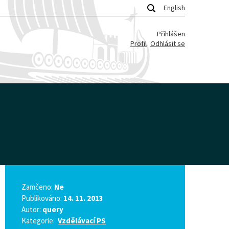
English
Přihlášen
Profil
Odhlásit se
Zamčeno:
Ne
Publikováno:
14. 11. 2013
Autor:
query
Kategorie:
Vzdělávací PS