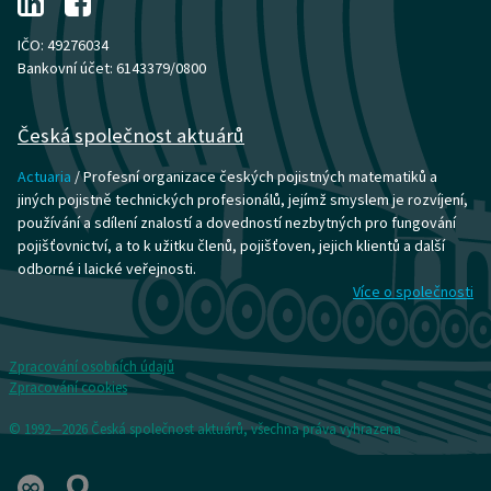
IČO: 49276034
Bankovní účet: 6143379/0800
Česká společnost aktuárů
Actuaria
/ Profesní organizace českých pojistných matematiků a
jiných pojistně technických profesionálů, jejímž smyslem je rozvíjení,
používání a sdílení znalostí a dovedností nezbytných pro fungování
pojišťovnictví, a to k užitku členů, pojišťoven, jejich klientů a další
odborné i laické veřejnosti.
Více o společnosti
Zpracování osobních údajů
Zpracování cookies
© 1992—2026 Česká společnost aktuárů, všechna práva vyhrazena