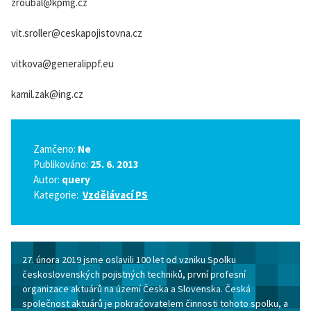
zroubal@kpmg.cz
vit.sroller@ceskapojistovna.cz
vitkova@generalippf.eu
kamil.zak@ing.cz
Zamčeno:
Ne
Publikováno:
25. 6. 2013
Autor:
query
Kategorie:
Vzdělávací PS
27. února 2019 jsme oslavili 100 let od vzniku Spolku
československých pojistných techniků, první profesní
organizace aktuárů na území Česka a Slovenska. Česká
společnost aktuárů je pokračovatelem činnosti tohoto spolku, a