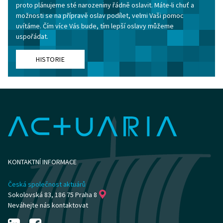
proto plánujeme sté narozeniny řádně oslavit. Máte-li chuť a
možnosti se na přípravě oslav podílet, velmi Vaši pomoc
uvítáme. Čím více Vás bude, tím lepší oslavy můžeme
uspořádat.
HISTORIE
KONTAKTNÍ INFORMACE
Česká společnost aktuárů
Sokolovská 83, 186 75 Praha 8
Neváhejte nás kontaktovat