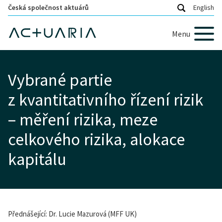
Česká společnost aktuárů
English
Menu
Vybrané partie
z kvantitativního řízení rizik
– měření rizika, meze
celkového rizika, alokace
kapitálu
Přednášející: Dr. Lucie Mazurová (MFF UK)